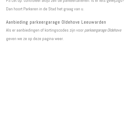
PS Let op: controleer altijd zelf de parkeertarieven. Is er iets gewijzigd?
Dan hoort Parkeren in de Stad het graag van u.
Aanbieding parkeergarage Oldehove Leeuwarden
Als er aanbiedingen of kortingscodes zijn voor
parkeergarage Oldehove
geven we ze op deze pagina weer.