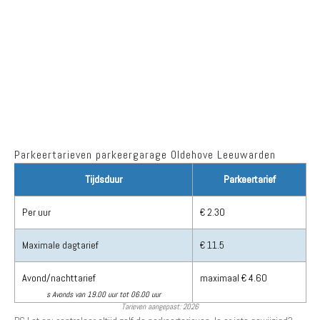
Parkeertarieven parkeergarage Oldehove Leeuwarden
Tijdsduur
Parkeertarief
Per uur
€ 2.30
Maximale dagtarief
€ 11.5
Avond/nachttarief
maximaal € 4.60
s Avonds van 19.00 uur tot 06.00 uur
Tarieven aangepast: 2026