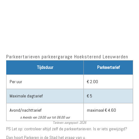
Parkeertarieven parkeergarage Hoeksterend Leeuwarden
Tijdsduur
Parkeertarief
Per uur
€ 2.00
Maximale dagtarief
€ 5
Avond/nachttarief
maximaal € 4.60
s Avonds van 19.00 uur tot 06.00 uur
Tarieven aangepast: 2026
PS Let op: controleer altijd zelf de parkeertarieven. Is er iets gewijzigd?
Dan hoort Parkeren in de Stad het graag van u.