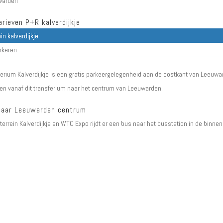
warden
rieven P+R kalverdijkje
in kalverdijkje
arkeren
rium Kalverdijkje is een gratis parkeergelegenheid aan de oostkant van Leeuwar
en vanaf dit transferium naar het centrum van Leeuwarden.
naar Leeuwarden centrum
errein Kalverdijkje en WTC Expo rijdt er een bus naar het busstation in de binnen