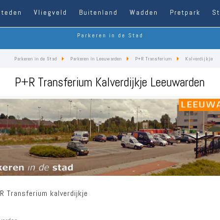
Steden
Vliegveld
Buitenland
Wadden
Pretpark
S
Parkeren in de Stad
Parkeren in de Stad
Parkeren in Leeuwarden
P+R Transferium
Kalverdijkje
P+R Transferium Kalverdijkje Leeuwarden
R Transferium kalverdijkje