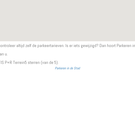
controleer altijd zelf de parkeertarieven. Is er iets gewijzigd? Dan hoort Parkeren i
an u.
IS P+R Terrein
5
sterren (van de 5).
Parkeren in de Stad