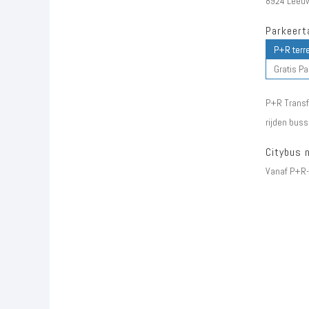
8924 Leeu
Parkeerta
P+R terre
Gratis P
P+R Transfe
rijden buss
Citybus 
Vanaf P+R-t