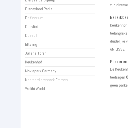
Diergaarde Blijdorp
zijn divers
Disneyland Parijs
Bereikba
Dolfinarium
Keukenhof 
Drievliet
belangrijk
Duinrell
duidelijke 
Efteling
AM LISSE
Juliana Toren
Parkeren
Keukenhof
De Keukenho
Moviepark Germany
bedragen
€
Noorderdierenpark Emmen
geen parkee
Walibi World