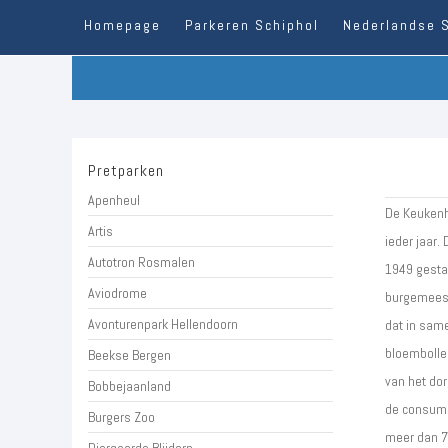
Homepage
Parkeren Schiphol
Nederlandse 
Pretparken
Apenheul
De Keukenh
Artis
ieder jaar.
Autotron Rosmalen
1949 gestar
Aviodrome
burgemeest
Avonturenpark Hellendoorn
dat in sam
bloembolle
Beekse Bergen
van het dor
Bobbejaanland
de consume
Burgers Zoo
meer dan 7 