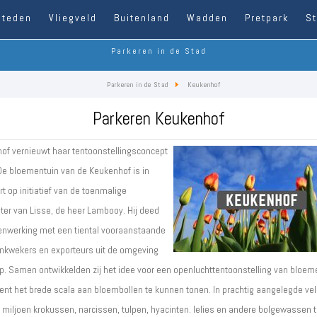
Steden
Vliegveld
Buitenland
Wadden
Pretpark
S
Parkeren in de Stad
Parkeren in de Stad
Keukenhof
Parkeren Keukenhof
of vernieuwt haar tentoonstellingsconcept
 De bloementuin van de Keukenhof is in
t op initiatief van de toenmalige
er van Lisse, de heer Lambooy. Hij deed
enwerking met een tiental vooraanstaande
nkwekers en exporteurs uit de omgeving
p. Samen ontwikkelden zij het idee voor een openluchttentoonstelling van bloem
nt het brede scala aan bloembollen te kunnen tonen. In prachtig aangelegde vel
miljoen krokussen, narcissen, tulpen, hyacinten. lelies en andere bolgewassen te