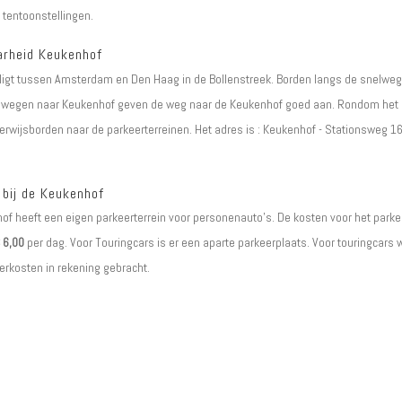
e tentoonstellingen.
arheid Keukenhof
ligt tussen Amsterdam en Den Haag in de Bollenstreek. Borden langs de snelwe
e wegen naar Keukenhof geven de weg naar de Keukenhof goed aan. Rondom het 
verwijsborden naar de parkeerterreinen. Het adres is : Keukenhof - Stationsweg 1
 bij de Keukenhof
f heeft een eigen parkeerterrein voor personenauto's. De kosten voor het parke
 6,00
per dag. Voor Touringcars is er een aparte parkeerplaats. Voor touringcars
rkosten in rekening gebracht.