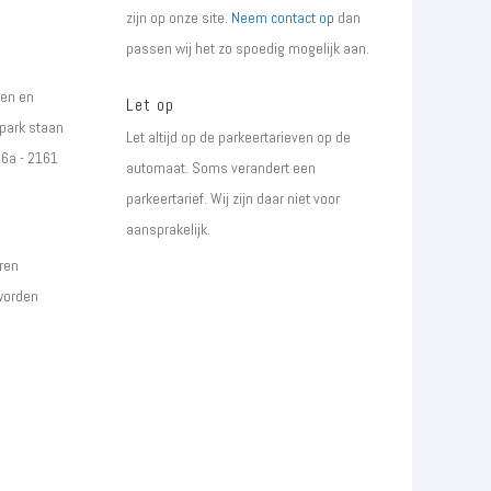
zijn op onze site.
Neem contact op
dan
passen wij het zo spoedig mogelijk aan.
gen en
Let op
park staan
Let altijd op de parkeertarieven op de
66a - 2161
automaat. Soms verandert een
parkeertarief. Wij zijn daar niet voor
aansprakelijk.
ren
 worden