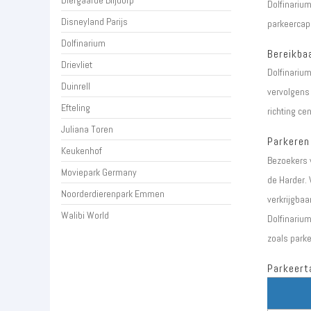
Diergaarde Blijdorp
Dolfinarium
Disneyland Parijs
parkeercapa
Dolfinarium
Bereikba
Drievliet
Dolfinarium
Duinrell
vervolgens 
Efteling
richting ce
Juliana Toren
Parkeren
Keukenhof
Bezoekers v
Moviepark Germany
de Harder. 
Noorderdierenpark Emmen
verkrijgbaa
Walibi World
Dolfinarium
zoals parke
Parkeert