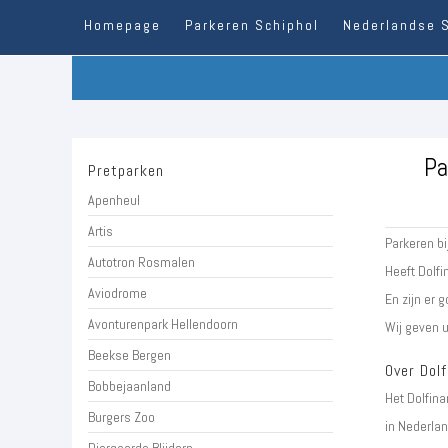
Homepage
Parkeren Schiphol
Nederlandse 
Pa
Pretparken
Apenheul
Artis
Parkeren bi
Autotron Rosmalen
Heeft Dolfi
Aviodrome
En zijn er 
Avonturenpark Hellendoorn
Wij geven u
Beekse Bergen
Over Dolf
Bobbejaanland
Het Dolfina
Burgers Zoo
in Nederla