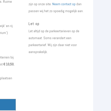
rs. Ruime
zijn op onze site.
Neem contact op
dan
passen wij het zo spoedig mogelijk aan.
Let op
jk’ en rij
Let altijd op de parkeertarieven op de
rium’)
automaat. Soms verandert een
parkeertarief. Wij zijn daar niet voor
aansprakelijk.
errein bij
ost
€ 10,50
,
rplaatsen