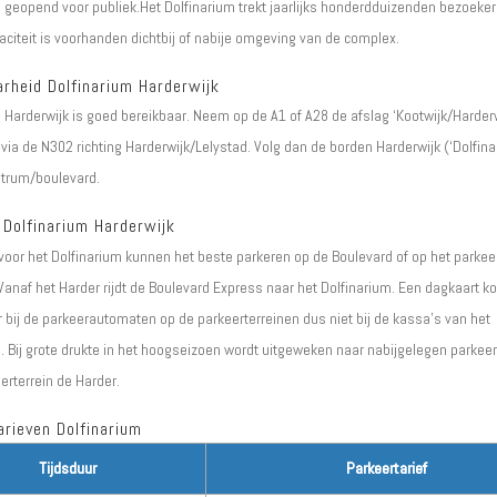
 geopend voor publiek.Het Dolfinarium trekt jaarlijks honderdduizenden bezoeke
citeit is voorhanden dichtbij of nabije omgeving van de complex.
arheid Dolfinarium Harderwijk
 Harderwijk is goed bereikbaar. Neem op de A1 of A28 de afslag ‘Kootwijk/Harderwi
via de N302 richting Harderwijk/Lelystad. Volg dan de borden Harderwijk (‘Dolfina
ntrum/boulevard.
 Dolfinarium Harderwijk
oor het Dolfinarium kunnen het beste parkeren op de Boulevard of op het parkeert
Vanaf het Harder rijdt de Boulevard Express naar het Dolfinarium. Een dagkaart k
r bij de parkeerautomaten op de parkeerterreinen dus niet bij de kassa's van het
. Bij grote drukte in het hoogseizoen wordt uitgeweken naar nabijgelegen parkee
erterrein de Harder.
arieven Dolfinarium
Tijdsduur
Parkeertarief