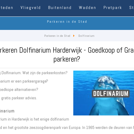
Steden
Vliegveld
Buitenland
Wadden
Pretpark
S
Parkeren in de Stad
Parkeren in de Stad
Dolfinarium
rkeren Dolfinarium Harderwijk - Goedkoop of Gra
parkeren?
j Dolfinarium. Wat zijn de parkeerkosten?
narium er een parkeergarage?
goedkope alternatieven?
 gratis parkeer advies.
inarium
rium in Harderwijk is het enige dolfinarium
nd en het grootste zeezoogdierenpark van Europa. In 1965 werden de deuren van 