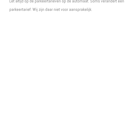
Let altijd op de parkeertarieven op de automaat. Soms verandert een
parkeertarief. Wij zijn daar niet voor aansprakelijk.