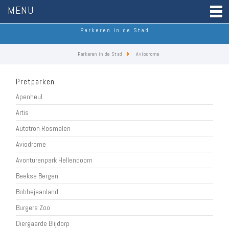
MENU
Parkeren in de Stad
Parkeren in de Stad
Aviodrome
Pretparken
Apenheul
Artis
Autotron Rosmalen
Aviodrome
Avonturenpark Hellendoorn
Beekse Bergen
Bobbejaanland
Burgers Zoo
Diergaarde Blijdorp