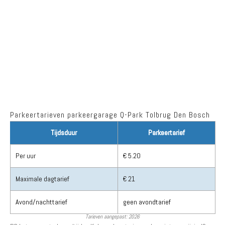
Parkeertarieven parkeergarage Q-Park Tolbrug Den Bosch
Tijdsduur
Parkeertarief
Per uur
€ 5.20
Maximale dagtarief
€ 21
Avond/nachttarief
geen avondtarief
Tarieven aangepast: 2026