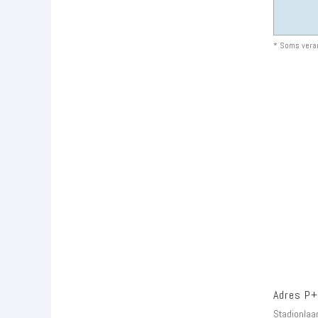
* Soms veran
Adres P+
Stadionlaa