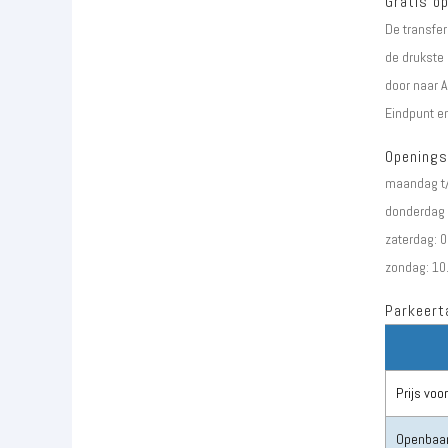
Gratis o
De transfe
de drukste 
door naar A
Eindpunt en
Openings
maandag t/
donderdag e
zaterdag: 0
zondag: 10.
Parkeerta
Prijs voo
Openbaar