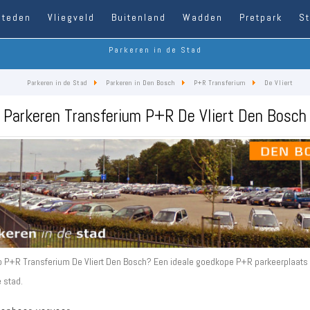
Steden
Vliegveld
Buitenland
Wadden
Pretpark
S
Parkeren in de Stad
Parkeren in de Stad
Parkeren in Den Bosch
P+R Transferium
De Vliert
Parkeren Transferium P+R De Vliert Den Bosch
p P+R Transferium De Vliert Den Bosch? Een ideale goedkope P+R parkeerplaats
 stad.