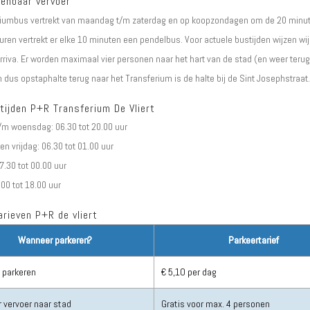
penbaar vervoer
riumbus vertrekt van maandag t/m zaterdag en op koopzondagen om de 20 minut
uren vertrekt er elke 10 minuten een pendelbus. Voor actuele bustijden wijzen wij
rriva. Er worden maximaal vier personen naar het hart van de stad (en weer terug
 dus opstaphalte terug naar het Transferium is de halte bij de Sint Josephstraat.
tijden P+R Transferium De Vliert
m woensdag: 06.30 tot 20.00 uur
n vrijdag: 06.30 tot 01.00 uur
7.30 tot 00.00 uur
00 tot 18.00 uur
rieven P+R de vliert
Wanneer parkeren?
Parkeertarief
r parkeren
€ 5,10 per dag
 vervoer naar stad
Gratis voor max. 4 personen