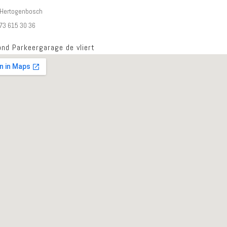
-Hertogenbosch
073 615 30 36
ond Parkeergarage de vliert