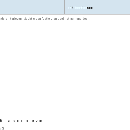
of 4 leenfietsen
deren tarieven. Mocht u een foutje zien geef het aan ons door.
R Transferium de vliert
n 9