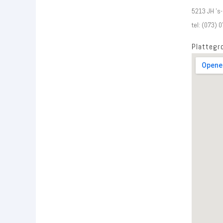
5213 JH 's
tel: (073) 
Plattegr