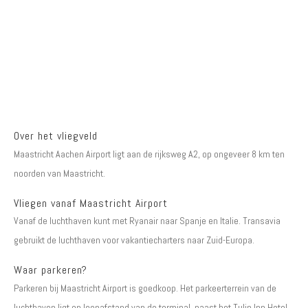
Over het vliegveld
Maastricht Aachen Airport ligt aan de rijksweg A2, op ongeveer 8 km ten
noorden van Maastricht.
Vliegen vanaf Maastricht Airport
Vanaf de luchthaven kunt met Ryanair naar Spanje en Italie. Transavia
gebruikt de luchthaven voor vakantiecharters naar Zuid-Europa.
Waar parkeren?
Parkeren bij Maastricht Airport is goedkoop. Het parkeerterrein van de
luchthaven ligt op loopafstand van de terminal, naast het Tulip Inn Hotel.