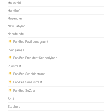
Malieveld
Markthof
Muzenplein
New Babylon
Noordeinde
ParkBee Paviljoensgracht
Pleingarage
ParkBee President Kennedylaan
Rijnstraat
ParkBee Scheldestraat
ParkBee Snoekstraat
ParkBee SoZa A
Spui
Stadhuis