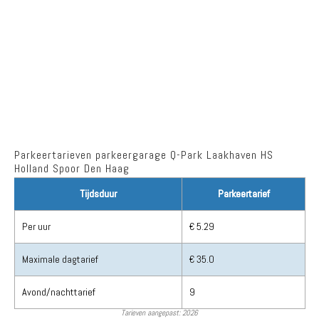
Parkeertarieven parkeergarage Q-Park Laakhaven HS
Holland Spoor Den Haag
Tijdsduur
Parkeertarief
Per uur
€ 5.29
Maximale dagtarief
€ 35.0
Avond/nachttarief
9
Tarieven aangepast: 2026