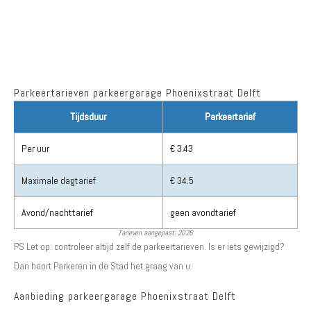
Parkeertarieven parkeergarage Phoenixstraat Delft
Tijdsduur
Parkeertarief
Per uur
€ 3.43
Maximale dagtarief
€ 34.5
Avond/nachttarief
geen avondtarief
Tarieven aangepast: 2026
PS Let op: controleer altijd zelf de parkeertarieven. Is er iets gewijzigd?
Dan hoort Parkeren in de Stad het graag van u.
Aanbieding parkeergarage Phoenixstraat Delft