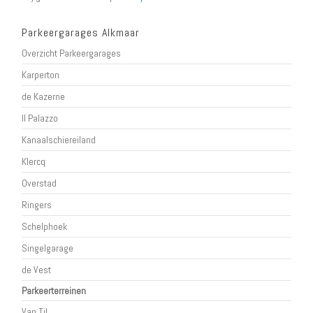
Parkeergarages Alkmaar
Overzicht Parkeergarages
Karperton
de Kazerne
Il Palazzo
Kanaalschiereiland
Klercq
Overstad
Ringers
Schelphoek
Singelgarage
de Vest
Parkeerterreinen
Van Til