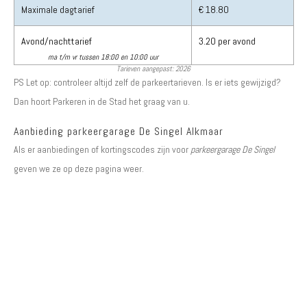
Maximale dagtarief
€ 18.80
Avond/nachttarief
3.20 per avond
ma t/m vr tussen 18:00 en 10:00 uur
Tarieven aangepast: 2026
PS Let op: controleer altijd zelf de parkeertarieven. Is er iets gewijzigd?
Dan hoort Parkeren in de Stad het graag van u.
Aanbieding parkeergarage De Singel Alkmaar
Als er aanbiedingen of kortingscodes zijn voor
parkeergarage De Singel
geven we ze op deze pagina weer.