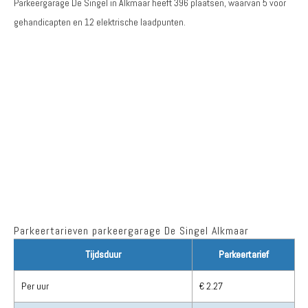
Parkeergarage De Singel in Alkmaar heeft
396
plaatsen, waarvan
5 voor
gehandicapten
en
12 elektrische laadpunten
.
Parkeertarieven parkeergarage De Singel Alkmaar
Tijdsduur
Parkeertarief
Per uur
€ 2.27